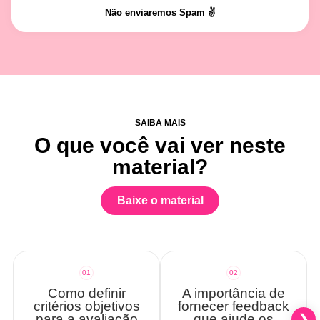
Não enviaremos Spam ✌️
SAIBA MAIS
O que você vai ver neste
material?
Baixe o material
01
02
Como definir
A importância de
critérios objetivos
fornecer feedback
para a avaliação
que ajude os