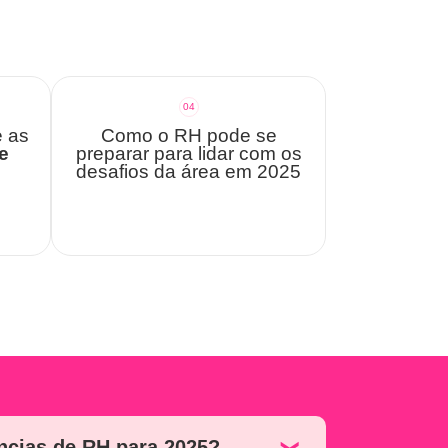
04
e as
Como o RH pode se
e
preparar para lidar com os
desafios da área em 2025
ências de RH para 2025?