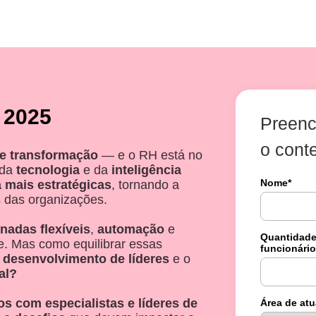
 2025
Preenc
o cont
e transformação
— e o RH está no
 da
tecnologia
e da
inteligência
Nome
*
 mais estratégicas
, tornando a
 das organizações.
rnadas flexíveis
,
automação
e
Quantidade
. Mas como equilibrar essas
funcionári
o
desenvolvimento de líderes
e o
al?
 com especialistas e líderes de
Área de at