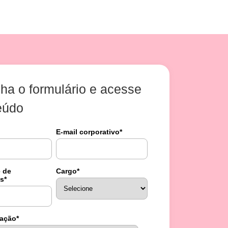
ha o formulário e acesse
eúdo
E-mail corporativo
*
 de
Cargo
*
os
*
uação
*