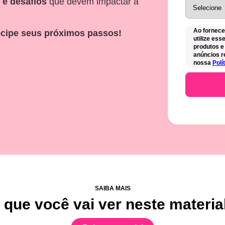
 e desafios
que devem impactar a
Ao fornece
ecipe seus próximos passos!
utilize es
produtos e
anúncios r
nossa
Polí
SAIBA MAIS
 que você vai ver neste materia