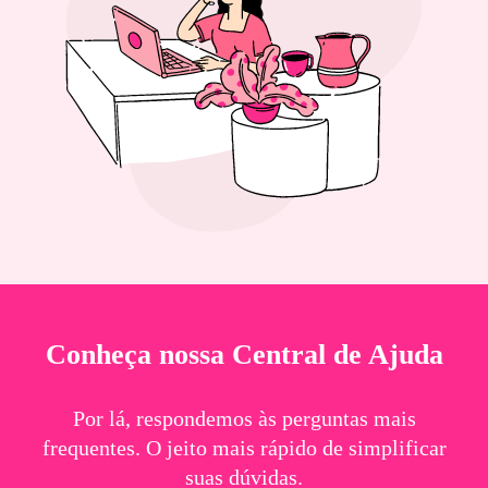
Conheça nossa Central de Ajuda
Por lá, respondemos às perguntas mais
frequentes. O jeito mais rápido de simplificar
suas dúvidas.